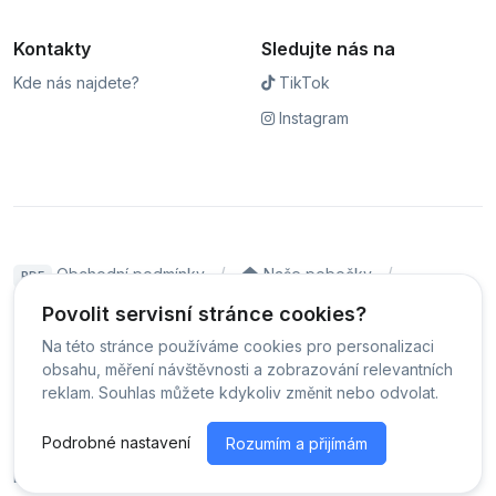
Kontakty
Sledujte nás na
Kde nás najdete?
TikTok
Instagram
Obchodní podmínky
Naše pobočky
PDF
Hodnocení
Sledování stavu zakázky
Povolit servisní stránce cookies?
Na této stránce používáme cookies pro personalizaci
Čeština
obsahu, měření návštěvnosti a zobrazování relevantních
reklam. Souhlas můžete kdykoliv změnit nebo odvolat.
© Servis iPhoneLab - 2026 -
Všechna práva vyhrazena.
-
Podrobné nastavení
Rozumím a přijímám
Změnit preference cookies
Běžíme na
MyRepair.app