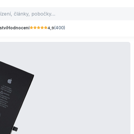
4,9
ství
Hodnocení
(400)