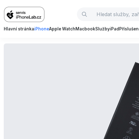
Hlavní stránka
iPhone
Apple Watch
Macbook
Služby
iPad
Příslušen