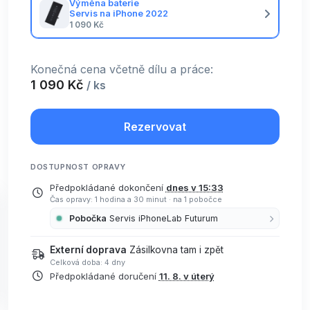
Výměna baterie
Servis na iPhone 2022
1 090 Kč
Konečná cena včetně dílu a práce:
1 090 Kč
/ ks
Rezervovat
DOSTUPNOST OPRAVY
Předpokládané dokončení
dnes v 15:33
Čas opravy: 1 hodina a 30 minut
·
na 1 pobočce
Pobočka
Servis iPhoneLab Futurum
Externí doprava
Zásilkovna tam i zpět
Celková doba: 4 dny
Předpokládané doručení
11. 8. v úterý