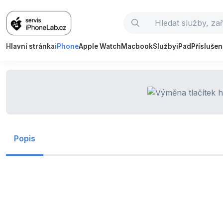
Hlavní stránka
iPhone
Apple Watch
Macbook
Služby
iPad
Příslušen
Popis