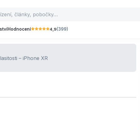
4,9
ství
Hodnocení
(399)