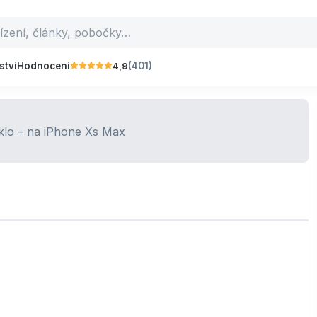
4,9
ství
Hodnocení
(401)