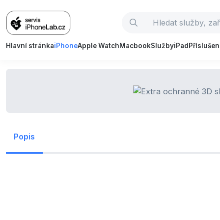
Hlavní stránka
iPhone
Apple Watch
Macbook
Služby
iPad
Příslušen
Popis