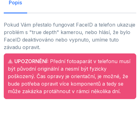
Popis
Pokud Vám přestalo fungovat FaceID a telefon ukazuje
problém s "true depth" kamerou, nebo hlásí, že bylo
FaceID deaktivováno nebo vypnuto, umíme tuto
závadu opravit.
UPOZORNĚNÍ:
Přední fotoaparát v telefonu musí
být původní originální a nesmí být fyzicky
poškozený. Čas opravy je orientační, je možné, že
bude potřeba opravit více komponentů a tedy se
může zakázka protáhnout v rámci několika dní.