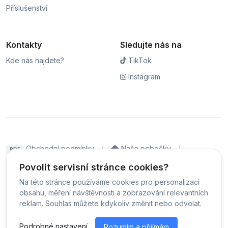
Příslušenství
Kontakty
Sledujte nás na
Kde nás najdete?
TikTok
Instagram
Obchodní podmínky
Naše pobočky
PDF
Hodnocení
Sledování stavu zakázky
Povolit servisní stránce cookies?
Na této stránce používáme cookies pro personalizaci
Čeština
obsahu, měření návštěvnosti a zobrazování relevantních
reklam. Souhlas můžete kdykoliv změnit nebo odvolat.
© Servis iPhoneLab - 2026 -
Všechna práva vyhrazena.
-
Podrobné nastavení
Rozumím a přijímám