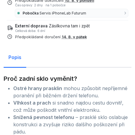
Předpokládané dokončení
10. 8. v pondělí
Čas opravy: 2 dny
·
na 1 pobočce
Pobočka
Servis iPhoneLab Futurum
Externí doprava
Zásilkovna tam i zpět
Celková doba: 6 dní
Předpokládané doručení
14. 8. v pátek
Popis
Proč zadní sklo vyměnit?
Ostré hrany prasklin
mohou způsobit nepříjemné
poranění při běžném držení telefonu.
Vlhkost a prach
si snadno najdou cestu dovnitř,
což může poškodit vnitřní elektroniku.
Snížená pevnost telefonu
– prasklé sklo oslabuje
konstrukci a zvyšuje riziko dalšího poškození při
pádu.