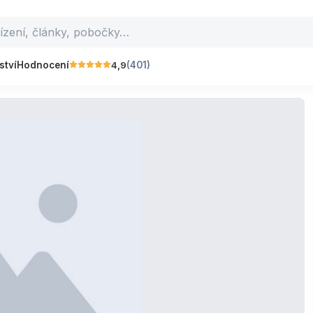
4,9
ství
Hodnocení
(401)