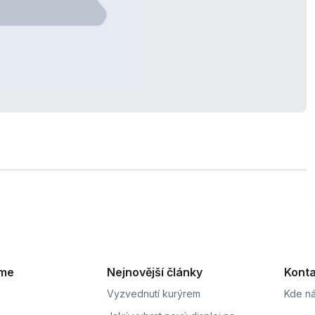
eme
Nejnovější články
Konta
Vyzvednutí kurýrem
Kde ná