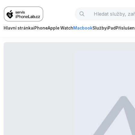
Hlavní stránka
iPhone
Apple Watch
Macbook
Služby
iPad
Příslušen