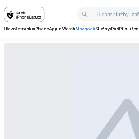
Hlavní stránka
iPhone
Apple Watch
Macbook
Služby
iPad
Příslušen