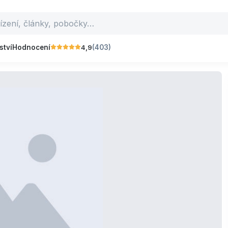
4,9
ství
Hodnocení
(403)