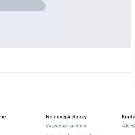
eme
Nejnovější články
Konta
Vyzvednutí kurýrem
Kde ná