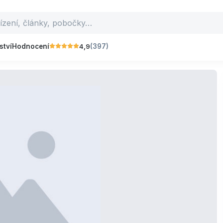
4,9
ství
Hodnocení
(397)