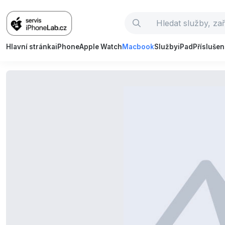
Hlavní stránka
iPhone
Apple Watch
Macbook
Služby
iPad
Příslušen