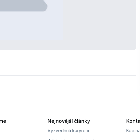
eme
Nejnovější články
Konta
Vyzvednutí kurýrem
Kde ná