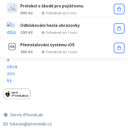
Protokol o škodě pro pojišťovnu
990 Kč
Průměrně do 5 min
Odblokování hesla obrazovky
290 Kč
Průměrně do 1 hod
Přeinstalování systému iOS
390 Kč
Průměrně do 1 hod
Servis iPhoneLab
futurum@iphonelab.cz