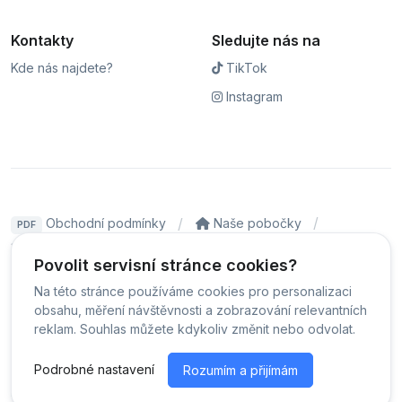
Kontakty
Sledujte nás na
Kde nás najdete?
TikTok
Instagram
Obchodní podmínky
Naše pobočky
PDF
Hodnocení
Sledování stavu zakázky
Povolit servisní stránce cookies?
Čeština
Na této stránce používáme cookies pro personalizaci
obsahu, měření návštěvnosti a zobrazování relevantních
reklam. Souhlas můžete kdykoliv změnit nebo odvolat.
© Servis iPhoneLab - 2026 -
Všechna práva vyhrazena.
-
Změnit preference cookies
Podrobné nastavení
Rozumím a přijímám
Běžíme na
MyRepair.app