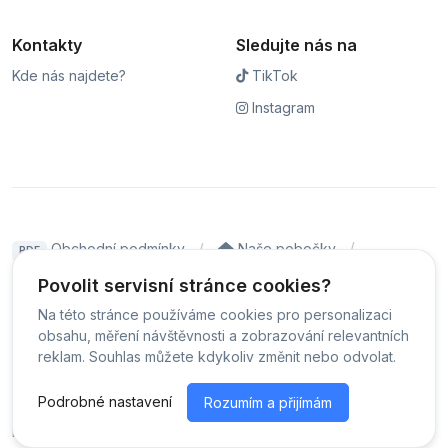
Kontakty
Sledujte nás na
Kde nás najdete?
TikTok
Instagram
Obchodní podmínky
Naše pobočky
PDF
Hodnocení
Sledování stavu zakázky
Povolit servisní stránce cookies?
Na této stránce používáme cookies pro personalizaci
Čeština
obsahu, měření návštěvnosti a zobrazování relevantních
reklam. Souhlas můžete kdykoliv změnit nebo odvolat.
© Servis iPhoneLab - 2026 -
Všechna práva vyhrazena.
-
Podrobné nastavení
Rozumím a přijímám
Změnit preference cookies
Běžíme na
MyRepair.app