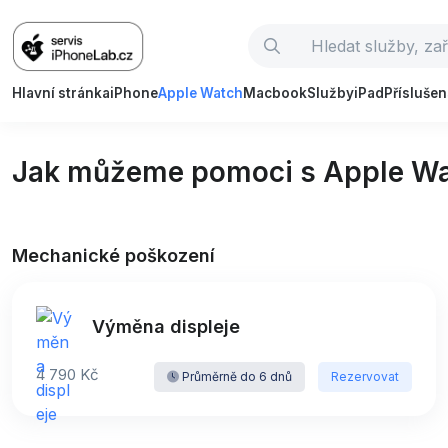
Hlavní stránka
iPhone
Apple Watch
Macbook
Služby
iPad
Příslušen
Jak můžeme pomoci s Apple Wa
Mechanické poškození
Výměna displeje
4 790 Kč
Průměrně do 6 dnů
Rezervovat