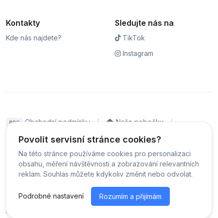
Kontakty
Sledujte nás na
Kde nás najdete?
TikTok
Instagram
Obchodní podmínky
Naše pobočky
PDF
Hodnocení
Sledování stavu zakázky
Povolit servisní stránce cookies?
Na této stránce používáme cookies pro personalizaci
Čeština
obsahu, měření návštěvnosti a zobrazování relevantních
reklam. Souhlas můžete kdykoliv změnit nebo odvolat.
© Servis iPhoneLab - 2026 -
Všechna práva vyhrazena.
-
Podrobné nastavení
Rozumím a přijímám
Změnit preference cookies
Běžíme na
MyRepair.app