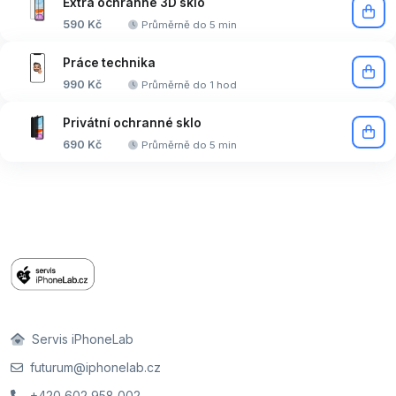
Extra ochranné 3D sklo
590 Kč
Průměrně do 5 min
Práce technika
990 Kč
Průměrně do 1 hod
Privátní ochranné sklo
690 Kč
Průměrně do 5 min
Servis iPhoneLab
futurum@iphonelab.cz
+420 602 958 002