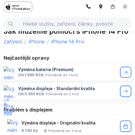
Jak můžeme pomoci s iPhone 14 Pro
Zařízení
iPhone
iPhone 14 Pro
Nejčastější opravy
Výměna baterie (Premium)
Od 1 690 Kč
Průměrně do 1 hod
Výměna displeje - Standardní kvalita
Od 5 390 Kč
Průměrně do 2 hod
Problém s displejem
Výměna displeje - Originální kvalita
9 790 Kč
Průměrně do 2 hod