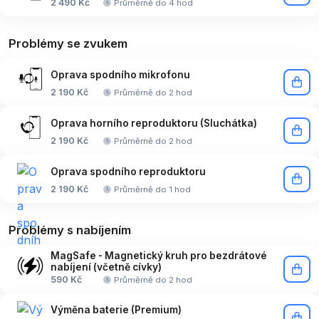
2 490 Kč
Průměrně do 4 hod
Problémy se zvukem
Oprava spodního mikrofonu
2 190 Kč
Průměrně do 2 hod
Oprava horního reproduktoru (Sluchátka)
2 190 Kč
Průměrně do 2 hod
Oprava spodního reproduktoru
2 190 Kč
Průměrně do 1 hod
Problémy s nabíjením
MagSafe - Magnetický kruh pro bezdrátové
nabíjení (včetně cívky)
590 Kč
Průměrně do 2 hod
Výměna baterie (Premium)