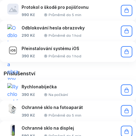
Protokol o škodě pro pojišťovnu
990 Kč
Průměrně do 5 min
Odblokování hesla obrazovky
290 Kč
Průměrně do 1 hod
Přeinstalování systému iOS
390 Kč
Průměrně do 1 hod
Příslušenství
Rychlonabíječka
390 Kč
Na počkání
Ochranné sklo na fotoaparát
390 Kč
Průměrně do 5 min
Ochranné sklo na displej
590 Kč
Průměrně do 5 min