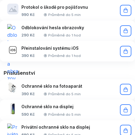
Protokol o škodě pro pojišťovnu
990 Kč
Průměrně do 5 min
Odblokování hesla obrazovky
290 Kč
Průměrně do 1 hod
Přeinstalování systému iOS
390 Kč
Průměrně do 1 hod
Příslušenství
Ochranné sklo na fotoaparát
390 Kč
Průměrně do 5 min
Ochranné sklo na displej
590 Kč
Průměrně do 5 min
Privátní ochranné sklo na displej
690 Kč
Průměrně do 5 min