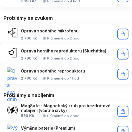
3 190 Kč
Průměrně do 4 hod
Problémy se zvukem
Oprava spodního mikrofonu
2 790 Kč
Průměrně do 2 hod
Oprava horního reproduktoru (Sluchátka)
2 790 Kč
Průměrně do 2 hod
Oprava spodního reproduktoru
2 790 Kč
Průměrně do 1 hod
Problémy s nabíjením
MagSafe - Magnetický kruh pro bezdrátové
nabíjení (včetně cívky)
590 Kč
Průměrně do 2 hod
Výměna baterie (Premium)