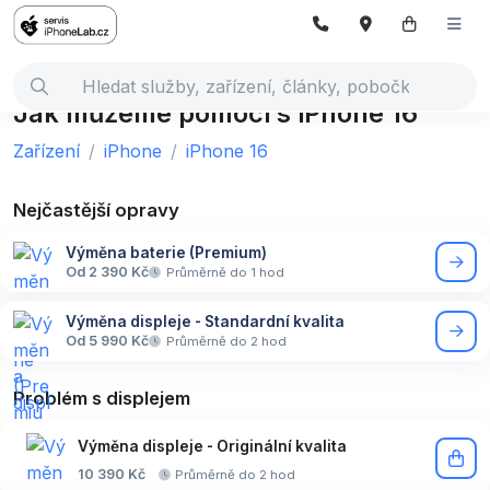
Jak můžeme pomoci s iPhone 16
Zařízení
iPhone
iPhone 16
Nejčastější opravy
Výměna baterie (Premium)
Od 2 390 Kč
Průměrně do 1 hod
Výměna displeje - Standardní kvalita
Od 5 990 Kč
Průměrně do 2 hod
Problém s displejem
Výměna displeje - Originální kvalita
10 390 Kč
Průměrně do 2 hod