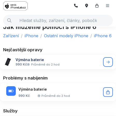
Jak můžeme pomoci s iPhone 6
Zařízení
iPhone
Ostatní modely iPhone
iPhone 6
Nejčastější opravy
Výměna baterie
990 Kč
Průměrně do 2 hod
Problémy s nabíjením
Výměna baterie
990 Kč
Průměrně do 2 hod
Služby