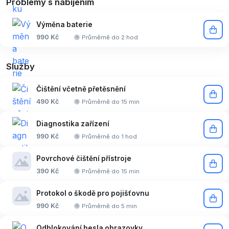
Problémy s nabíjením
Výměna baterie
990 Kč
Průměrně do 2 hod
Služby
Čištění včetně přetěsnění
490 Kč
Průměrně do 15 min
Diagnostika zařízení
990 Kč
Průměrně do 1 hod
Povrchové čištění přístroje
390 Kč
Průměrně do 15 min
Protokol o škodě pro pojišťovnu
990 Kč
Průměrně do 5 min
Odblokování hesla obrazovky