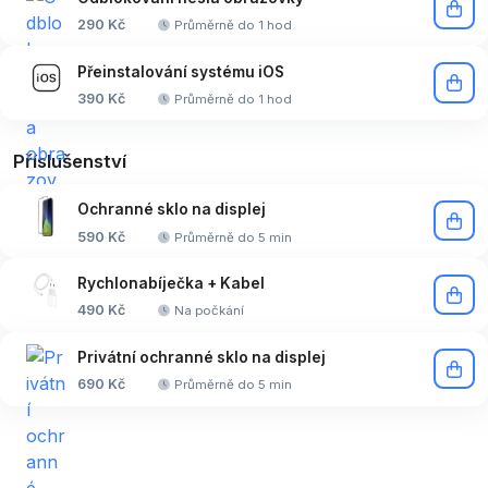
290 Kč
Průměrně do 1 hod
Přeinstalování systému iOS
390 Kč
Průměrně do 1 hod
Příslušenství
Ochranné sklo na displej
590 Kč
Průměrně do 5 min
Rychlonabíječka + Kabel
490 Kč
Na počkání
Privátní ochranné sklo na displej
690 Kč
Průměrně do 5 min