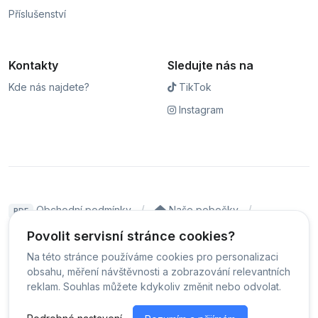
Příslušenství
Kontakty
Sledujte nás na
Kde nás najdete?
TikTok
Instagram
Obchodní podmínky
Naše pobočky
PDF
Hodnocení
Sledování stavu zakázky
Povolit servisní stránce cookies?
Na této stránce používáme cookies pro personalizaci
Čeština
obsahu, měření návštěvnosti a zobrazování relevantních
reklam. Souhlas můžete kdykoliv změnit nebo odvolat.
© Servis iPhoneLab - 2026 -
Všechna práva vyhrazena.
-