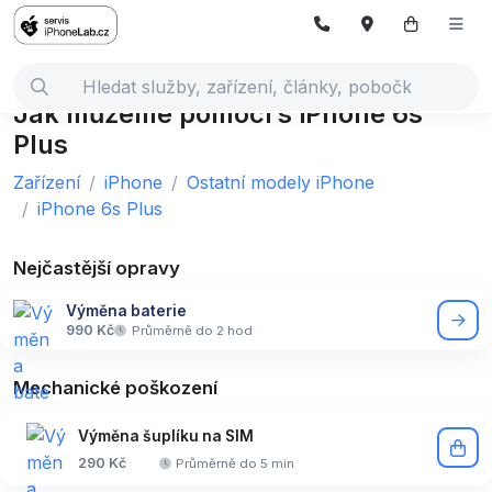
Jak můžeme pomoci s iPhone 6s
Plus
Zařízení
iPhone
Ostatní modely iPhone
iPhone 6s Plus
Nejčastější opravy
Výměna baterie
990 Kč
Průměrně do 2 hod
Mechanické poškození
Výměna šuplíku na SIM
290 Kč
Průměrně do 5 min