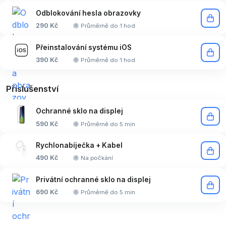
Odblokování hesla obrazovky
290 Kč
Průměrně do 1 hod
Přeinstalování systému iOS
390 Kč
Průměrně do 1 hod
Příslušenství
Ochranné sklo na displej
590 Kč
Průměrně do 5 min
Rychlonabíječka + Kabel
490 Kč
Na počkání
Privátní ochranné sklo na displej
690 Kč
Průměrně do 5 min