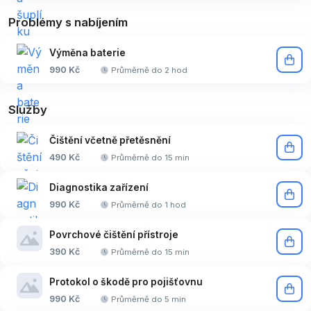
Problémy s nabíjením
Výměna baterie
990 Kč
Průměrně do 2 hod
Služby
Čištění včetně přetěsnění
490 Kč
Průměrně do 15 min
Diagnostika zařízení
990 Kč
Průměrně do 1 hod
Povrchové čištění přístroje
390 Kč
Průměrně do 15 min
Protokol o škodě pro pojišťovnu
990 Kč
Průměrně do 5 min