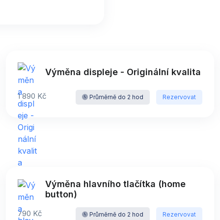
Výměna displeje - Originální kvalita
1 890 Kč
Průměrně do 2 hod
Rezervovat
Výměna hlavního tlačítka (home
button)
790 Kč
Průměrně do 2 hod
Rezervovat