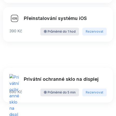
Přeinstalování systému iOS
390 Kč
Průměrně do 1 hod
Rezervovat
Privátní ochranné sklo na displej
690 Kč
Průměrně do 5 min
Rezervovat