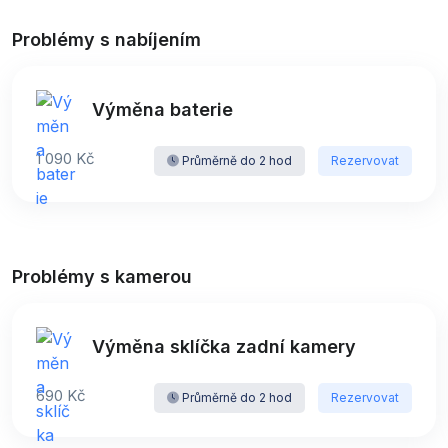
Problémy s nabíjením
Výměna baterie
1 090 Kč
Průměrně do 2 hod
Rezervovat
Problémy s kamerou
Výměna sklíčka zadní kamery
690 Kč
Průměrně do 2 hod
Rezervovat