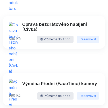
Oprava bezdrátového nabíjení
(Cívka)
590 Kč
Průměrně do 2 hod
Rezervovat
Výměna Přední (FaceTime) kamery
990 Kč
Průměrně do 2 hod
Rezervovat