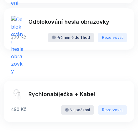
Odblokování hesla obrazovky
290 Kč
Průměrně do 1 hod
Rezervovat
Rychlonabíječka + Kabel
490 Kč
Na počkání
Rezervovat