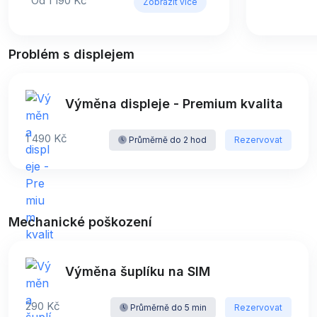
Od 1 190 Kč
Zobrazit více
Problém s displejem
Výměna displeje - Premium kvalita
1 490 Kč
Průměrně do 2 hod
Rezervovat
Mechanické poškození
Výměna šuplíku na SIM
290 Kč
Průměrně do 5 min
Rezervovat