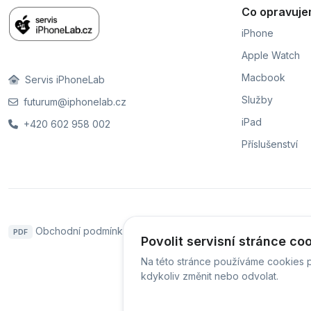
Co opravuj
iPhone
Apple Watch
Macbook
Servis iPhoneLab
Služby
futurum@iphonelab.cz
iPad
+420 602 958 002
Příslušenství
Obchodní podmínky
Naše pobočky
Hodnoce
PDF
Povolit servisní stránce co
Na této stránce používáme cookies p
kdykoliv změnit nebo odvolat.
© Servis