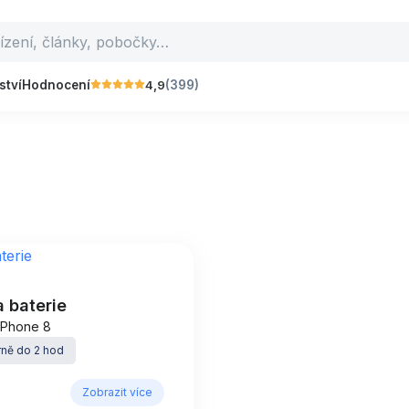
4,9
ství
Hodnocení
(399)
 baterie
 iPhone 8
ně do 2 hod
Zobrazit více