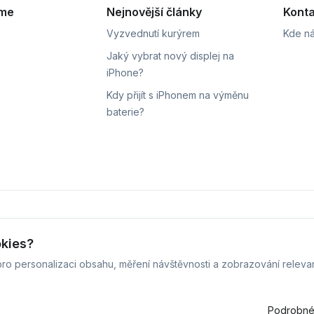
eme
Nejnovější články
Konta
Vyzvednutí kurýrem
Kde ná
Jaký vybrat nový displej na
iPhone?
Kdy přijít s iPhonem na výměnu
baterie?
ní
Sledování stavu zakázky
okies?
ro personalizaci obsahu, měření návštěvnosti a zobrazování releva
 iPhoneLab - 2026 -
Všechna práva vyhrazena.
-
Změnit preferenc
Běžíme na
MyRepair.app
Podrobné