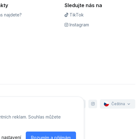
kty
Sledujte nás na
s najdete?
TikTok
Instagram
Čeština
ntních reklam. Souhlas můžete
e cookies
 nastavení
Rozumím a přijímám