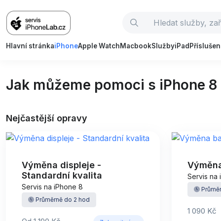
Hlavní stránka
iPhone
Apple Watch
Macbook
Služby
iPad
Příslušen
Jak můžeme pomoci s iPhone 8
Nejčastější opravy
Výměna displeje -
Výměna
Standardní kvalita
Servis na
Servis na iPhone 8
Průměr
Průměrně do 2 hod
1 090 Kč