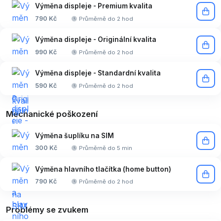
Výměna displeje - Premium kvalita
790 Kč
Průměrně do 2 hod
Výměna displeje - Originální kvalita
990 Kč
Průměrně do 2 hod
Výměna displeje - Standardní kvalita
590 Kč
Průměrně do 2 hod
Mechanické poškození
Výměna šuplíku na SIM
300 Kč
Průměrně do 5 min
Výměna hlavního tlačítka (home button)
790 Kč
Průměrně do 2 hod
Problémy se zvukem