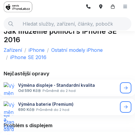
Jak můžeme pomoci s iPhone SE
2016
Zařízení
iPhone
Ostatní modely iPhone
iPhone SE 2016
Nejčastější opravy
Výměna displeje - Standardní kvalita
Od 590 Kč
Průměrně do 2 hod
Výměna baterie (Premium)
690 Kč
Průměrně do 2 hod
Problém s displejem