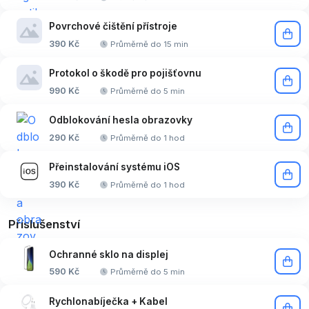
Povrchové čištění přístroje
390 Kč
Průměrně do 15 min
Protokol o škodě pro pojišťovnu
990 Kč
Průměrně do 5 min
Odblokování hesla obrazovky
290 Kč
Průměrně do 1 hod
Přeinstalování systému iOS
390 Kč
Průměrně do 1 hod
Příslušenství
Ochranné sklo na displej
590 Kč
Průměrně do 5 min
Rychlonabíječka + Kabel