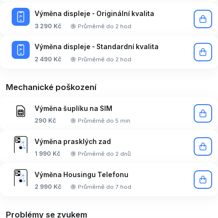
Výměna displeje - Originální kvalita
3 290 Kč
Průměrně do 2 hod
Výměna displeje - Standardní kvalita
2 490 Kč
Průměrně do 2 hod
Mechanické poškození
Výměna šuplíku na SIM
290 Kč
Průměrně do 5 min
Výměna prasklých zad
1 990 Kč
Průměrně do 2 dnů
Výměna Housingu Telefonu
2 990 Kč
Průměrně do 7 hod
Problémy se zvukem