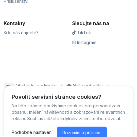
Příslušenství
Kontakty
Sledujte nás na
Kde nás najdete?
TikTok
Instagram
Obchodní podmínky
Naše pobočky
PDF
Hodnocení
Sledování stavu zakázky
Povolit servisní stránce cookies?
Na této stránce používáme cookies pro personalizaci
Čeština
obsahu, měření návštěvnosti a zobrazování relevantních
reklam. Souhlas můžete kdykoliv změnit nebo odvolat.
© Servis iPhoneLab - 2026 -
Všechna práva vyhrazena.
-
Podrobné nastavení
Rozumím a přijímám
Změnit preference cookies