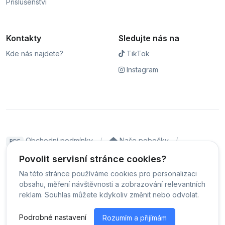
Příslušenství
Kontakty
Sledujte nás na
Kde nás najdete?
TikTok
Instagram
Obchodní podmínky
Naše pobočky
PDF
Hodnocení
Sledování stavu zakázky
Povolit servisní stránce cookies?
Na této stránce používáme cookies pro personalizaci
Čeština
obsahu, měření návštěvnosti a zobrazování relevantních
reklam. Souhlas můžete kdykoliv změnit nebo odvolat.
© Servis iPhoneLab - 2026 -
Všechna práva vyhrazena.
-
Podrobné nastavení
Rozumím a přijímám
Změnit preference cookies