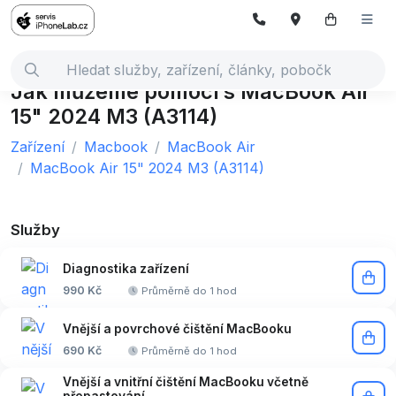
Jak můžeme pomoci s MacBook Air
15" 2024 M3 (A3114)
Zařízení
Macbook
MacBook Air
MacBook Air 15" 2024 M3 (A3114)
Služby
Diagnostika zařízení
990 Kč
Průměrně do 1 hod
Vnější a povrchové čištění MacBooku
690 Kč
Průměrně do 1 hod
Vnější a vnitřní čištění MacBooku včetně
přepastování