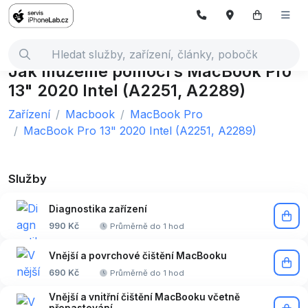
Jak můžeme pomoci s MacBook Pro
13" 2020 Intel (A2251, A2289)
Zařízení
Macbook
MacBook Pro
MacBook Pro 13" 2020 Intel (A2251, A2289)
Služby
Diagnostika zařízení
990 Kč
Průměrně do 1 hod
Vnější a povrchové čištění MacBooku
690 Kč
Průměrně do 1 hod
Vnější a vnitřní čištění MacBooku včetně
přepastování