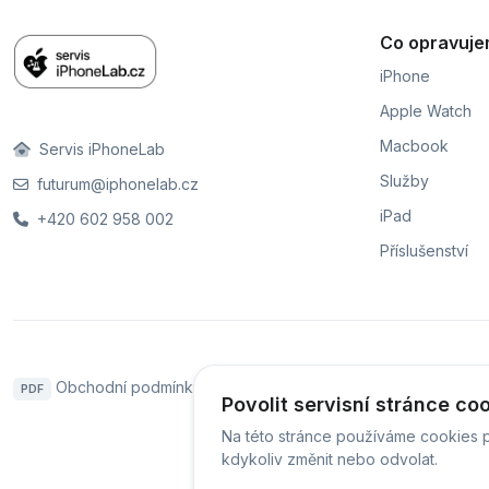
Co opravuj
iPhone
Apple Watch
Macbook
Servis iPhoneLab
Služby
futurum@iphonelab.cz
iPad
+420 602 958 002
Příslušenství
Obchodní podmínky
Naše pobočky
Hodnoce
PDF
Povolit servisní stránce co
Na této stránce používáme cookies p
kdykoliv změnit nebo odvolat.
© Servis