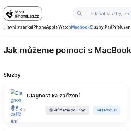
Hlavní stránka
iPhone
Apple Watch
Macbook
Služby
iPad
Příslušen
Jak můžeme pomoci s MacBook 
Služby
Diagnostika zařízení
990 Kč
Průměrně do 1 hod
Rezervovat