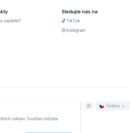
kty
Sledujte nás na
s najdete?
TikTok
Instagram
Čeština
ntních reklam. Souhlas můžete
e cookies