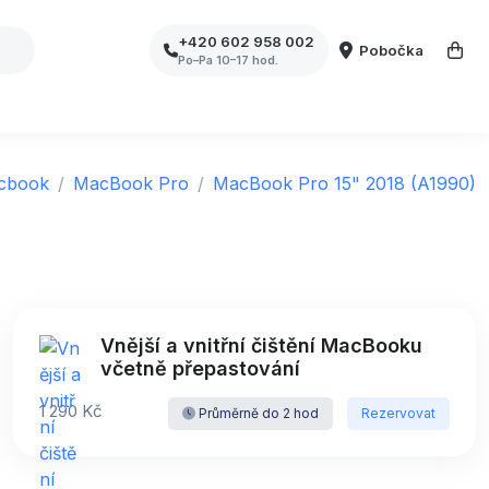
+420 602 958 002
Pobočka
Po–Pa 10–17 hod.
cbook
MacBook Pro
MacBook Pro 15" 2018 (A1990)
Vnější a vnitřní čištění MacBooku
včetně přepastování
1 290 Kč
Průměrně do 2 hod
Rezervovat