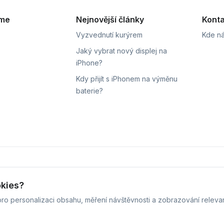
eme
Nejnovější články
Konta
Vyzvednutí kurýrem
Kde ná
Jaký vybrat nový displej na
iPhone?
Kdy přijít s iPhonem na výměnu
baterie?
ní
Sledování stavu zakázky
okies?
ro personalizaci obsahu, měření návštěvnosti a zobrazování releva
 iPhoneLab - 2026 -
Všechna práva vyhrazena.
-
Změnit preferenc