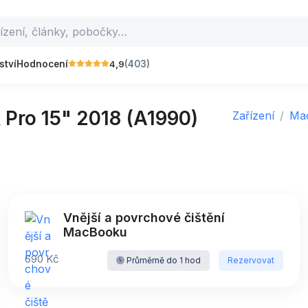
4,9
ství
Hodnocení
(403)
Pro 15" 2018 (A1990)
Zařízení
Ma
Vnější a povrchové čištění
MacBooku
690 Kč
Průměrně do 1 hod
Rezervovat