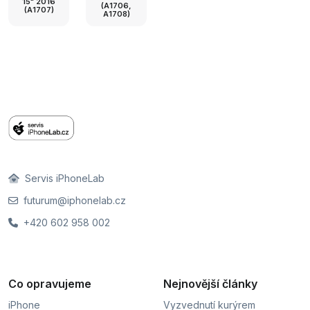
15" 2016
(A1706,
(A1707)
A1708)
Servis iPhoneLab
futurum@iphonelab.cz
+420 602 958 002
Co opravujeme
Nejnovější články
iPhone
Vyzvednutí kurýrem