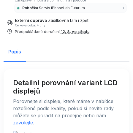
Čas opravy: 1 hodina a 30 minut
·
na 1 pobočce
Pobočka
Servis iPhoneLab Futurum
Externí doprava
Zásilkovna tam i zpět
Celková doba: 4 dny
Předpokládané doručení
12. 8. ve středu
Popis
Detailní porovnání variant LCD
displejů
Porovnejte si displeje, které máme v nabídce
rozdělené podle kvality, pokud si nevíte rady
můžete se poradit na prodejně nebo nám
zavolejte
.