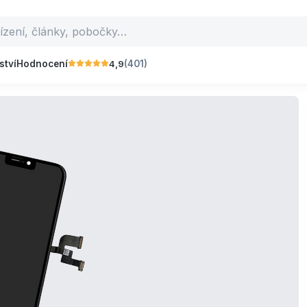
4,9
ství
Hodnocení
(401)