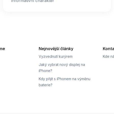
informativní charakter
eme
Nejnovější články
Konta
Vyzvednutí kurýrem
Kde ná
Jaký vybrat nový displej na
iPhone?
Kdy přijít s iPhonem na výměnu
baterie?