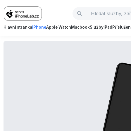
Hlavní stránka
iPhone
Apple Watch
Macbook
Služby
iPad
Příslušen