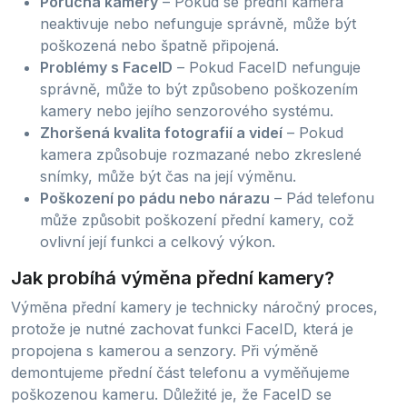
Porucha kamery
– Pokud se přední kamera
neaktivuje nebo nefunguje správně, může být
poškozená nebo špatně připojená.
Problémy s FaceID
– Pokud FaceID nefunguje
správně, může to být způsobeno poškozením
kamery nebo jejího senzorového systému.
Zhoršená kvalita fotografií a videí
– Pokud
kamera způsobuje rozmazané nebo zkreslené
snímky, může být čas na její výměnu.
Poškození po pádu nebo nárazu
– Pád telefonu
může způsobit poškození přední kamery, což
ovlivní její funkci a celkový výkon.
Jak probíhá výměna přední kamery?
Výměna přední kamery je technicky náročný proces,
protože je nutné zachovat funkci FaceID, která je
propojena s kamerou a senzory. Při výměně
demontujeme přední část telefonu a vyměňujeme
poškozenou kameru. Důležité je, že FaceID se