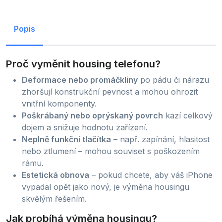
Popis
Proč vyměnit housing telefonu?
Deformace nebo promáčkliny
po pádu či nárazu
zhoršují konstrukční pevnost a mohou ohrozit
vnitřní komponenty.
Poškrábaný nebo oprýskaný povrch
kazí celkový
dojem a snižuje hodnotu zařízení.
Neplně funkční tlačítka
– např. zapínání, hlasitost
nebo ztlumení – mohou souviset s poškozením
rámu.
Estetická obnova
– pokud chcete, aby váš iPhone
vypadal opět jako nový, je výměna housingu
skvělým řešením.
Jak probíhá výměna housingu?