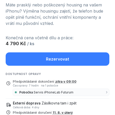
Máte prasklý nebo poškozený housing na vašem
iPhonu? Výměna housingu zajistí, že telefon bude
opět plně funkční, ochrání vnitřní komponenty a
vrátí mu původní vzhled.
Konečná cena včetně dílu a práce:
4 790 Kč
/ ks
Rezervovat
DOSTUPNOST OPRAVY
Předpokládané dokončení
zítra v 09:00
Čas opravy: 7 hodin
·
na 1 pobočce
Pobočka
Servis iPhoneLab Futurum
Externí doprava
Zásilkovna tam i zpět
Celková doba: 4 dny
Předpokládané doručení
11. 8. v úterý