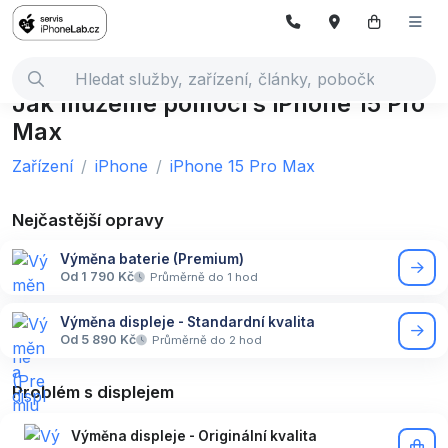
Jak můžeme pomoci s iPhone 15 Pro
Max
Zařízení
iPhone
iPhone 15 Pro Max
Nejčastější opravy
Výměna baterie (Premium)
Od 1 790 Kč
Průměrně do 1 hod
Výměna displeje - Standardní kvalita
Od 5 890 Kč
Průměrně do 2 hod
Problém s displejem
Výměna displeje - Originální kvalita