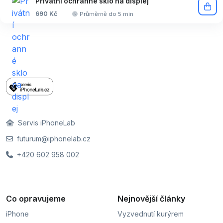
Privátní ochranné sklo na displej
690 Kč
Průměrně do 5 min
Servis iPhoneLab
futurum@iphonelab.cz
+420 602 958 002
Co opravujeme
Nejnovější články
iPhone
Vyzvednutí kurýrem