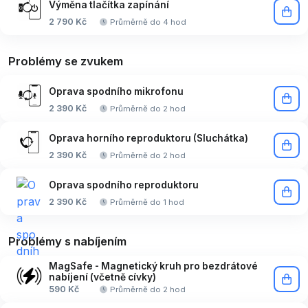
Výměna tlačítka zapínání
2 790 Kč
Průměrně do 4 hod
Problémy se zvukem
Oprava spodního mikrofonu
2 390 Kč
Průměrně do 2 hod
Oprava horního reproduktoru (Sluchátka)
2 390 Kč
Průměrně do 2 hod
Oprava spodního reproduktoru
2 390 Kč
Průměrně do 1 hod
Problémy s nabíjením
MagSafe - Magnetický kruh pro bezdrátové
nabíjení (včetně cívky)
590 Kč
Průměrně do 2 hod