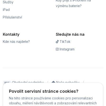
Kdy přijít s iPhonem na
Služby
výměnu baterie?
iPad
Příslušenství
Kontakty
Sledujte nás na
Kde nás najdete?
TikTok
Instagram
Obchodní podmínky
Naše pobočky
PDF
Hodnocení
Sledování stavu zakázky
Povolit servisní stránce cookies?
Na této stránce používáme cookies pro personalizaci
Čeština
obsahu, měření návštěvnosti a zobrazování relevantních