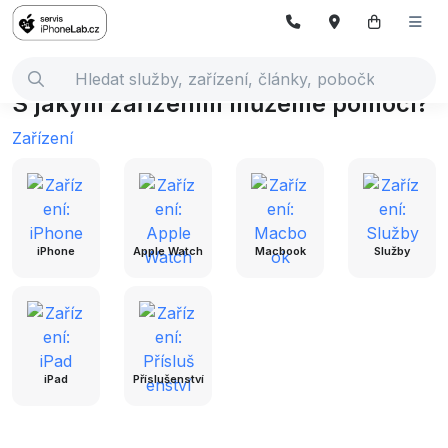
S jakým zařízením můžeme pomoci?
Zařízení
iPhone
Apple Watch
Macbook
Služby
iPad
Příslušenství