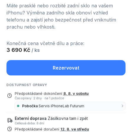
Máte prasklé nebo rozbité zadní sklo na vašem
iPhonu? Výměna zadního skla obnoví vzhled
telefonu a zajistí jeho bezpečnost před vniknutím
prachu nebo vlhkosti.
Konečná cena včetně dílu a práce:
3 690 Kč
/ ks
Rezervovat
DOSTUPNOST OPRAVY
Předpokládané dokončení
8. 8. v sobotu
Čas opravy: 2 dny
·
na 1 pobočce
Pobočka
Servis iPhoneLab Futurum
Externí doprava
Zásilkovna tam i zpět
Celková doba: 6 dní
Předpokládané doručení
12. 8. ve středu