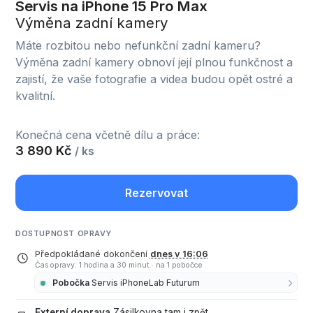
Servis na iPhone 15 Pro Max
Výměna zadní kamery
Máte rozbitou nebo nefunkční zadní kameru?
Výměna zadní kamery obnoví její plnou funkčnost a
zajistí, že vaše fotografie a videa budou opět ostré a
kvalitní.
Konečná cena včetně dílu a práce:
3 890 Kč
/ ks
Rezervovat
DOSTUPNOST OPRAVY
Předpokládané dokončení
dnes v 16:06
Čas opravy: 1 hodina a 30 minut
·
na 1 pobočce
Pobočka
Servis iPhoneLab Futurum
Externí doprava
Zásilkovna tam i zpět