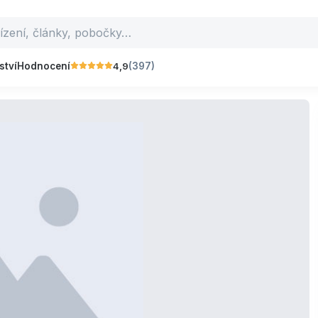
4,9
ství
Hodnocení
(397)