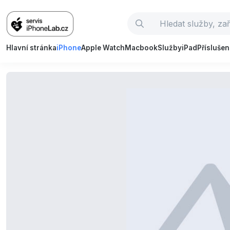
Hlavní stránka
iPhone
Apple Watch
Macbook
Služby
iPad
Příslušen