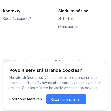
Kontakty
Sledujte nás na
Kde nás najdete?
TikTok
Instagram
Obchodní podmínky
Naše pobočky
PDF
Hodnocení
Sledování stavu zakázky
Povolit servisní stránce cookies?
Na této stránce používáme cookies pro personalizaci
Čeština
obsahu, měření návštěvnosti a zobrazování relevantních
reklam. Souhlas můžete kdykoliv změnit nebo odvolat.
© Servis iPhoneLab - 2026 -
Všechna práva vyhrazena.
-
Podrobné nastavení
Rozumím a přijímám
Změnit preference cookies
Běžíme na
MyRepair.app