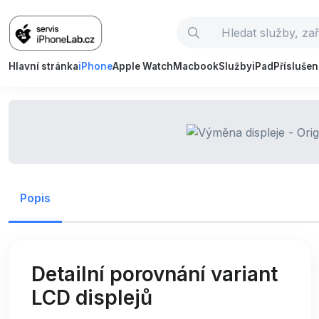
Hlavní stránka
iPhone
Apple Watch
Macbook
Služby
iPad
Příslušen
Popis
Detailní porovnání variant
LCD displejů