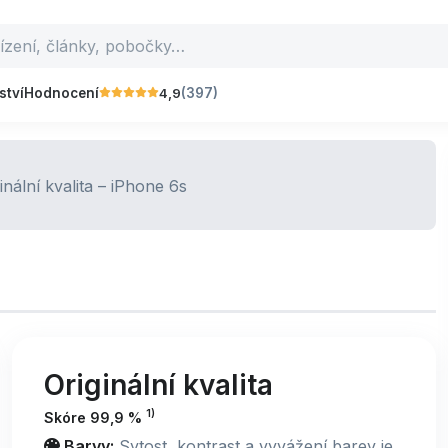
4,9
ství
Hodnocení
(397)
Originální kvalita
1)
Skóre 99,9 %
Barvy:
Sytost, kontrast a vyvážení barev je