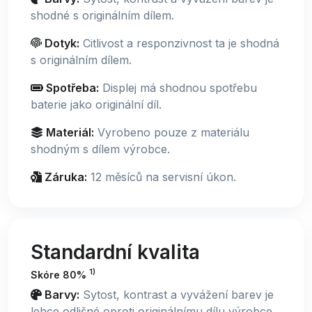
shodné s originálním dílem.
Dotyk:
Citlivost a responzivnost ta je shodná
s originálním dílem.
Spotřeba:
Displej má shodnou spotřebu
baterie jako originální díl.
Materiál:
Vyrobeno pouze z materiálu
shodným s dílem výrobce.
Záruka:
12 měsíců na servisní úkon.
Standardní kvalita
1)
Skóre 80%
Barvy:
Sytost, kontrast a vyvážení barev je
lehce odlišné oproti originálnímu dílu výrobce.