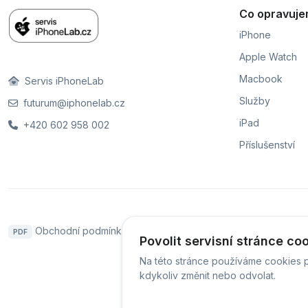
Co opravuj
iPhone
Apple Watch
Macbook
Servis iPhoneLab
Služby
futurum@iphonelab.cz
iPad
+420 602 958 002
Příslušenství
Obchodní podmínky
Naše pobočky
Hodnoce
PDF
Povolit servisní stránce co
Na této stránce používáme cookies p
kdykoliv změnit nebo odvolat.
© Servis