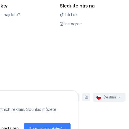
kty
Sledujte nás na
s najdete?
TikTok
Instagram
Čeština
ntních reklam. Souhlas můžete
e cookies
 nastavení
Rozumím a přijímám