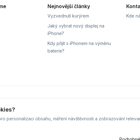
eme
Nejnovější články
Konta
Vyzvednutí kurýrem
Kde ná
Jaký vybrat nový displej na
iPhone?
Kdy přijít s iPhonem na výměnu
baterie?
ní
Sledování stavu zakázky
okies?
ro personalizaci obsahu, měření návštěvnosti a zobrazování releva
 iPhoneLab - 2026 -
Všechna práva vyhrazena.
-
Změnit preferenc
Běžíme na
MyRepair.app
Podrobné