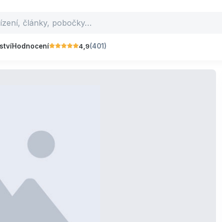
4,9
ství
Hodnocení
(401)