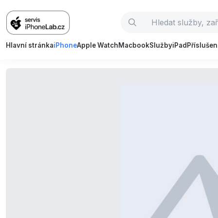
Hlavní stránka
iPhone
Apple Watch
Macbook
Služby
iPad
Příslušen