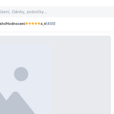
4,9
ství
Hodnocení
(400)