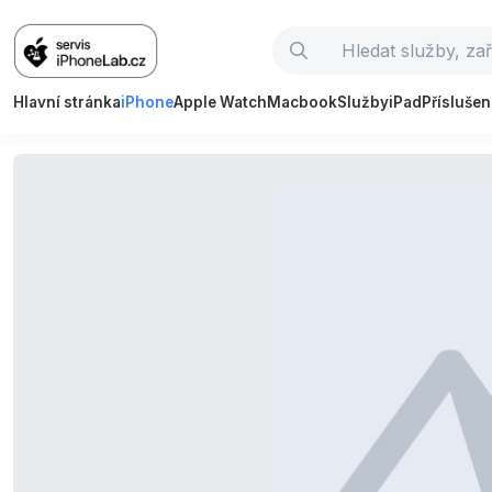
Hlavní stránka
iPhone
Apple Watch
Macbook
Služby
iPad
Příslušen