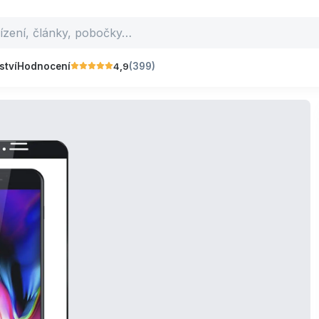
4,9
ství
Hodnocení
(399)