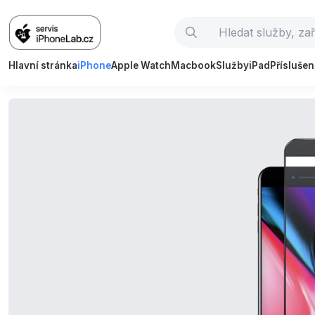
Hlavní stránka
iPhone
Apple Watch
Macbook
Služby
iPad
Příslušen