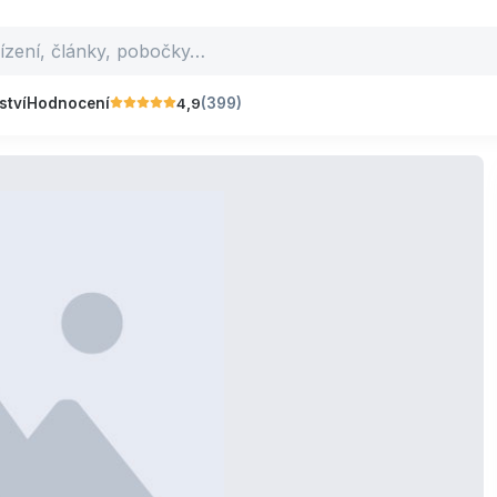
4,9
ství
Hodnocení
(399)