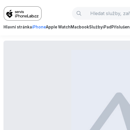
Hlavní stránka
iPhone
Apple Watch
Macbook
Služby
iPad
Příslušen