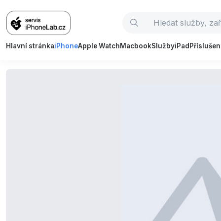
Hlavní stránka
iPhone
Apple Watch
Macbook
Služby
iPad
Příslušen