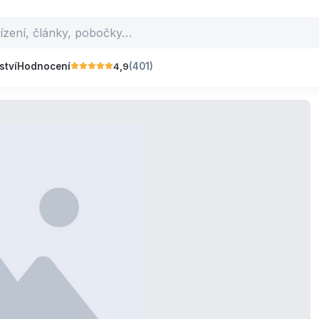
4,9
ství
Hodnocení
(401)