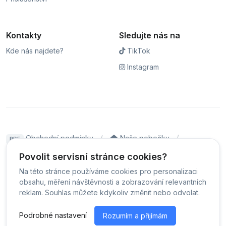
Kontakty
Sledujte nás na
Kde nás najdete?
TikTok
Instagram
Obchodní podmínky
Naše pobočky
PDF
Hodnocení
Sledování stavu zakázky
Povolit servisní stránce cookies?
Na této stránce používáme cookies pro personalizaci
Čeština
obsahu, měření návštěvnosti a zobrazování relevantních
reklam. Souhlas můžete kdykoliv změnit nebo odvolat.
© Servis iPhoneLab - 2026 -
Všechna práva vyhrazena.
-
Podrobné nastavení
Rozumím a přijímám
Změnit preference cookies