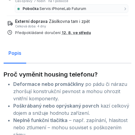
Čas opravy: 7 hodin
·
na 1 pobočce
Pobočka
Servis iPhoneLab Futurum
Externí doprava
Zásilkovna tam i zpět
Celková doba: 4 dny
Předpokládané doručení
12. 8. ve středu
Popis
Proč vyměnit housing telefonu?
Deformace nebo promáčkliny
po pádu či nárazu
zhoršují konstrukční pevnost a mohou ohrozit
vnitřní komponenty.
Poškrábaný nebo oprýskaný povrch
kazí celkový
dojem a snižuje hodnotu zařízení.
Neplně funkční tlačítka
– např. zapínání, hlasitost
nebo ztlumení – mohou souviset s poškozením
rámu.