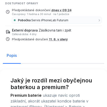
DOSTUPNOST OPRAVY
Předpokládané dokončení
dnes v 09:24
Čas opravy: 1 hodina a 30 minut
·
na 1 pobočce
Pobočka
Servis iPhoneLab Futurum
Externí doprava
Zásilkovna tam i zpět
Celková doba: 4 dny
Předpokládané doručení
11. 8. v úterý
Popis
Jaký je rozdíl mezi obyčejnou
baterkou a premium?
Premium baterie
ukazuje navíc oproti
základní, akorát ukazatel kondice baterie v
nastavení iPhonu. (Nastavení > Baterie >