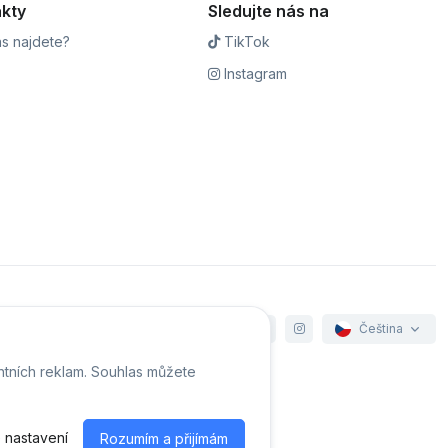
kty
Sledujte nás na
s najdete?
TikTok
Instagram
Čeština
ntních reklam. Souhlas můžete
e cookies
 nastavení
Rozumím a přijímám