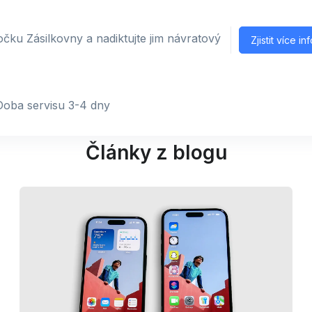
čku Zásilkovny a nadiktujte jim návratový
Zjistit více in
Doba servisu 3-4 dny
Články z blogu