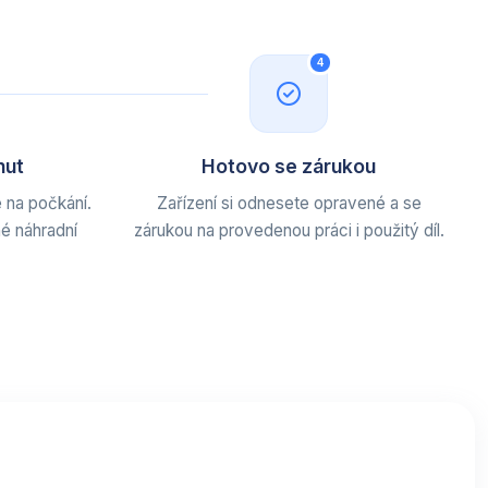
4
nut
Hotovo se zárukou
 na počkání.
Zařízení si odnesete opravené a se
é náhradní
zárukou na provedenou práci i použitý díl.