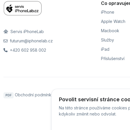
Co opravuj
iPhone
Apple Watch
Macbook
Servis iPhoneLab
Služby
futurum@iphonelab.cz
iPad
+420 602 958 002
Příslušenství
Obchodní podmínky
Naše pobočky
Hodnoce
PDF
Povolit servisní stránce co
Na této stránce používáme cookies p
kdykoliv změnit nebo odvolat.
© Servis