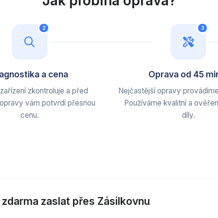
Jak probíhá oprava?
2
3
agnostika a cena
Oprava od 45 mi
zařízení zkontroluje a před
Nejčastější opravy provádíme
 opravy vám potvrdí přesnou
Používáme kvalitní a ověřen
cenu.
díly.
 zdarma zaslat přes Zásilkovnu