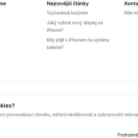
eme
Nejnovější články
Konta
Vyzvednutí kurýrem
Kde ná
Jaký vybrat nový displej na
iPhone?
Kdy přijít s iPhonem na výměnu
baterie?
ní
Sledování stavu zakázky
okies?
ro personalizaci obsahu, měření návštěvnosti a zobrazování releva
 iPhoneLab - 2026 -
Všechna práva vyhrazena.
-
Změnit preferenc
Běžíme na
MyRepair.app
Podrobné