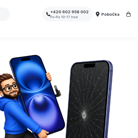
+420 602 958 002
Pobočka
Po–Pa 10–17 hod.