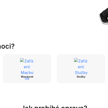
oci?
Macbook
Služby