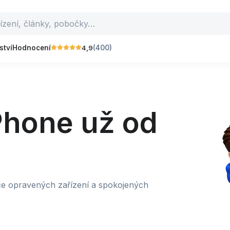
4,9
ství
Hodnocení
(400)
Phone už od
íce opravených zařízení a spokojených