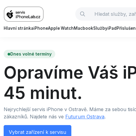
Hlavní stránka
iPhone
Apple Watch
Macbook
Služby
iPad
Příslušen
Dnes volné termíny
Opravíme Váš i
45 minut.
Nejrychlejší servis iPhone v Ostravě. Máme za sebou tis
zákazníků. Najdete nás ve
Futurum Ostrava
.
Vybrat zařízení k servisu