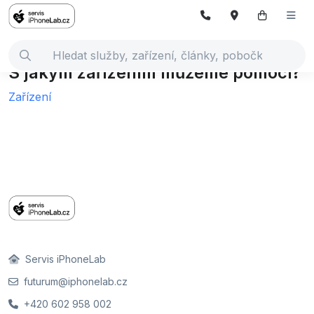
S jakým zařízením můžeme pomoci?
Zařízení
Servis iPhoneLab
futurum@iphonelab.cz
+420 602 958 002