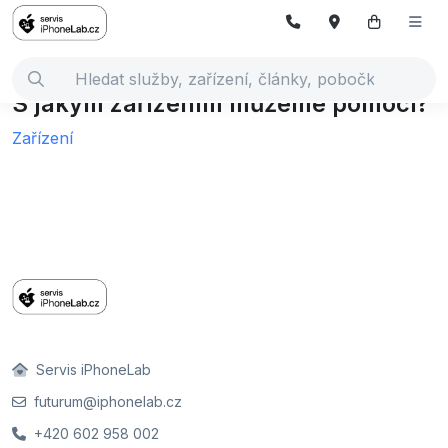
S jakým zařízením můžeme pomoci?
Zařízení
Servis iPhoneLab
futurum@iphonelab.cz
+420 602 958 002